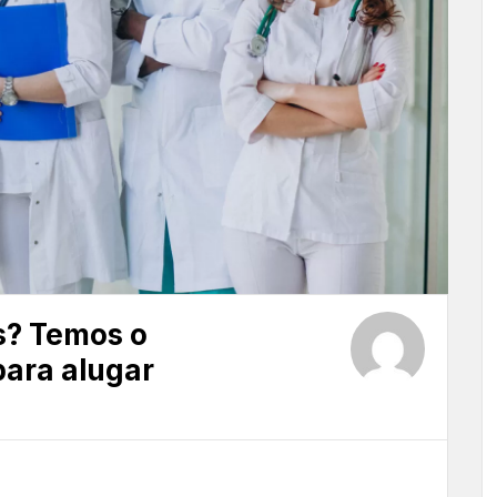
s? Temos o
para alugar