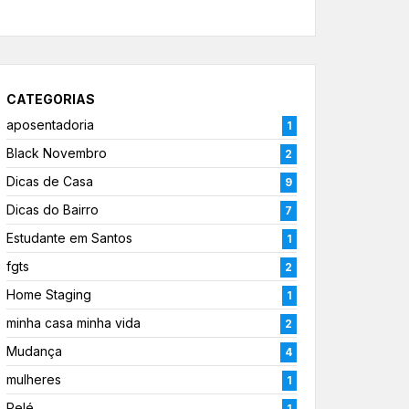
CATEGORIAS
aposentadoria
1
Black Novembro
2
Dicas de Casa
9
Dicas do Bairro
7
Estudante em Santos
1
fgts
2
Home Staging
1
minha casa minha vida
2
Mudança
4
mulheres
1
Pelé
1