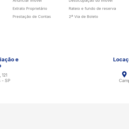
Anunciar Imóvel
Desocupação do imóvel
Extrato Proprietário
Rateio e fundo de reserva
Prestação de Contas
2ª Via de Boleto
iação e
Locaç
o
, 121
 - SP
Camp