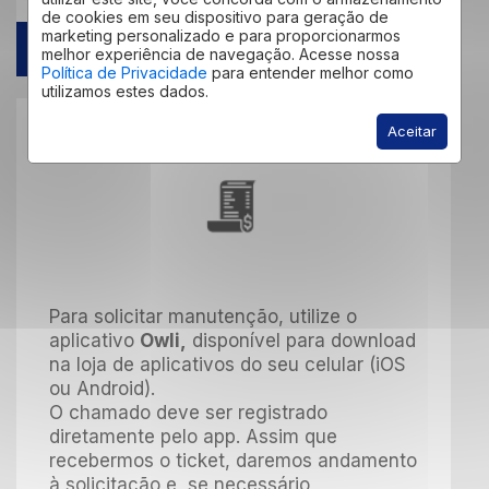
de cookies em seu dispositivo para geração de
marketing personalizado e para proporcionarmos
ACESSAR
melhor experiência de navegação. Acesse nossa
Política de Privacidade
para entender melhor como
utilizamos estes dados.
Aceitar
MANUTENÇÃO
Para solicitar manutenção, utilize o
aplicativo
Owli,
disponível para download
na loja de aplicativos do seu celular (iOS
ou Android).
O chamado deve ser registrado
diretamente pelo app. Assim que
recebermos o ticket, daremos andamento
à solicitação e, se necessário,