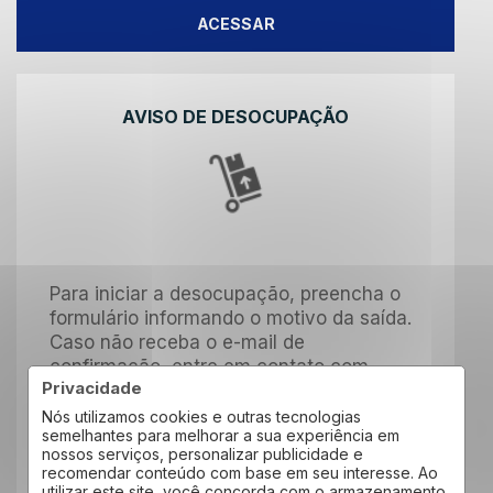
ACESSAR
AVISO DE DESOCUPAÇÃO
Para iniciar a desocupação, preencha o
formulário informando o motivo da saída.
Caso não receba o e-mail de
confirmação, entre em contato com
Privacidade
nosso time pelo telefone (13) 3232-1854
ou WhatsApp (13) 99708-7774
Nós utilizamos cookies e outras tecnologias
semelhantes para melhorar a sua experiência em
nossos serviços, personalizar publicidade e
recomendar conteúdo com base em seu interesse. Ao
utilizar este site, você concorda com o armazenamento