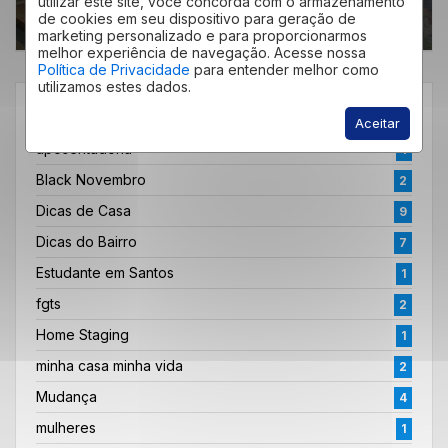
utilizar este site, você concorda com o armazenamento
de cookies em seu dispositivo para geração de
marketing personalizado e para proporcionarmos
melhor experiência de navegação. Acesse nossa
Política de Privacidade
para entender melhor como
utilizamos estes dados.
CATEGORIAS
Aceitar
aposentadoria
1
Black Novembro
2
Dicas de Casa
9
Dicas do Bairro
7
Estudante em Santos
1
fgts
2
Home Staging
1
minha casa minha vida
2
Mudança
4
mulheres
1