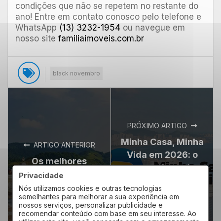
condições que não se repetem no restante do
ano! Entre em contato conosco pelo telefone e
WhatsApp
(13) 3232-1954
ou navegue em
nosso site
familiaimoveis.com.br
black novembro
PRÓXIMO ARTIGO
Minha Casa, Minha
ARTIGO ANTERIOR
Vida em 2026: o
Os melhores
momento certo
bairros para morar
Privacidade
para conquistar
em Santos em 2026
Nós utilizamos cookies e outras tecnologias
seu imóvel em
semelhantes para melhorar a sua experiência em
Santos 2026
nossos serviços, personalizar publicidade e
recomendar conteúdo com base em seu interesse. Ao